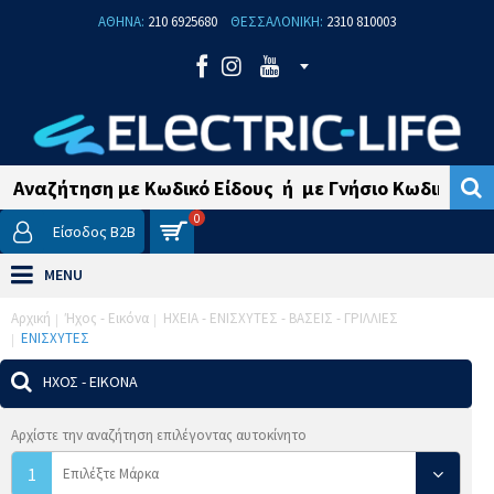
ΑΘΗΝΑ:
210 6925680
ΘΕΣΣΑΛΟΝΙΚΗ:
2310 810003
0
Είσοδος B2B
MENU
Αρχική
Ήχος - Εικόνα
ΗΧΕΙΑ - ΕΝΙΣΧΥΤΕΣ - ΒΑΣΕΙΣ - ΓΡΙΛΛΙΕΣ
ΕΝΙΣΧΥΤΕΣ
ΉΧΟΣ - ΕΙΚΌΝΑ
Αρχίστε την αναζήτηση επιλέγοντας αυτοκίνητο
1