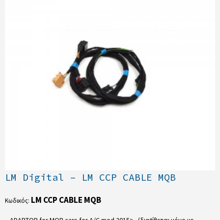
LM Digital – LM CCP CABLE MQB
LM CCP CABLE MQB
Κωδικός:
ADAPTOR for MQB cars for A/C mod 2015> (διαtίθεται μόνο με