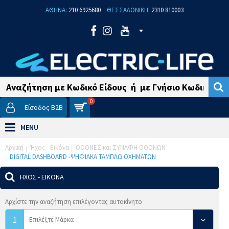
ΑΘΗΝΑ:
210 6925680
ΘΕΣΣΑΛΟΝΙΚΗ:
2310 810003
0
Είσοδος B2B
MENU
Αρχική
Ήχος - Εικόνα
ΟΘΟΝΕΣ και ΣΥΝΑΦΗ ΟΘΟΝΩΝ
DIGITAL DASHBOARD -ΨΗΦΙΑΚΑ ΤΑΜΠΛΩ ΟΧΗΜΑΤΩΝ
ΉΧΟΣ - ΕΙΚΌΝΑ
Αρχίστε την αναζήτηση επιλέγοντας αυτοκίνητο
1