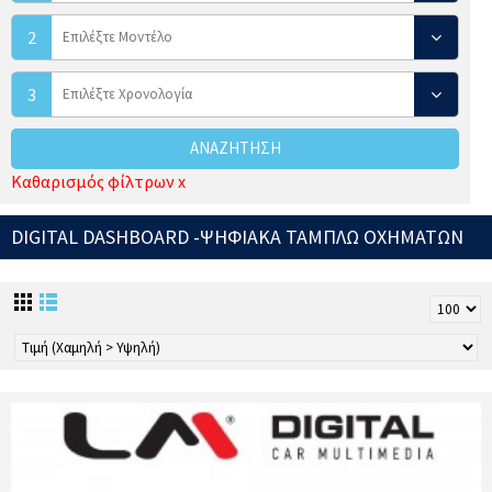
2
3
ΑΝΑΖΉΤΗΣΗ
Καθαρισμός φίλτρων x
DIGITAL DASHBOARD -ΨΗΦΙΑΚΑ ΤΑΜΠΛΩ ΟΧΗΜΑΤΩΝ