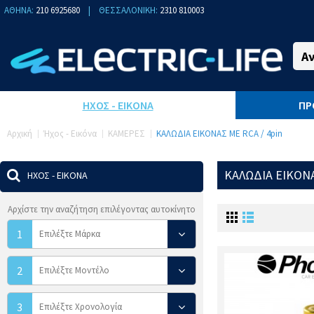
ΑΘΗΝΑ:
210 6925680
|
ΘΕΣΣΑΛΟΝΙΚΗ:
2310 810003
ΉΧΟΣ - ΕΙΚΌΝΑ
ΠΡ
Αρχική
Ήχος - Εικόνα
ΚΑΜΕΡΕΣ
ΚΑΛΩΔΙΑ ΕΙΚΟΝΑΣ ΜΕ RCA / 4pin
ΚΑΛΩΔΙΑ ΕΙΚΟΝΑ
ΉΧΟΣ - ΕΙΚΌΝΑ
Αρχίστε την αναζήτηση επιλέγοντας αυτοκίνητο
1
2
3