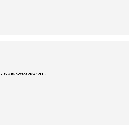
τορ με κονεκτορα 4pin. ..