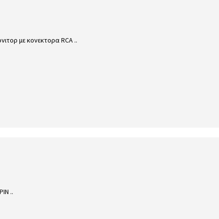
νιτορ με κονεκτορα RCA ..
IN ..