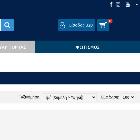
0
Είσοδος B2B
ΟΥΆΡ ΠΌΡΤΑΣ
ΦΩΤΙΣΜΌΣ
Ταξινόμηση:
Εμφάνιση: