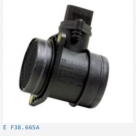
E F38.665A