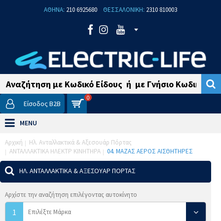
ΑΘΗΝΑ:
210 6925680
ΘΕΣΣΑΛΟΝΙΚΗ:
2310 810003
0
Είσοδος B2B
MENU
Αρχική
Ηλ. Ανταλλακτικά & Αξεσουάρ Πόρτας
ΑΝΤΑΛΛΑΚΤΙΚΑ ΗΛΕΚΤΡ ΚΙΝΗΤΗΡΑ
04. ΜΑΖΑΣ ΑΕΡΟΣ ΑΙΣΘΗΤΗΡΕΣ
ΗΛ. ΑΝΤΑΛΛΑΚΤΙΚΆ & ΑΞΕΣΟΥΆΡ ΠΌΡΤΑΣ
Αρχίστε την αναζήτηση επιλέγοντας αυτοκίνητο
1