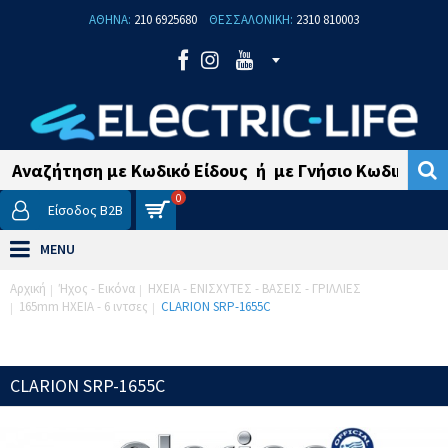
ΑΘΗΝΑ:
210 6925680
ΘΕΣΣΑΛΟΝΙΚΗ:
2310 810003
0
Είσοδος B2B
MENU
Αρχική
Ήχος - Εικόνα
ΗΧΕΙΑ - ΕΝΙΣΧΥΤΕΣ - ΒΑΣΕΙΣ - ΓΡΙΛΛΙΕΣ
165mm ΗΧΕΙΑ - 6 ιντσες
CLARION SRP-1655C
CLARION SRP-1655C