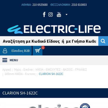
ΑΘΗΝΑ:
210 6925680
ΘΕΣΣΑΛΟΝΙΚΗ:
2310 810003
0
Είσοδος B2B
MENU
Αρχική
Ήχος - Εικόνα
ΗΧΕΙΑ - ΕΝΙΣΧΥΤΕΣ - ΒΑΣΕΙΣ - ΓΡΙΛΛΙΕΣ
165mm ΗΧΕΙΑ - 6 ιντσες
CLARION SH-1622C
CLARION SH-1622C