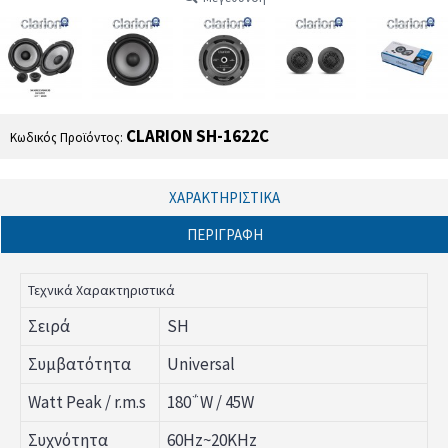
CLARION SH-1622C
Κωδικός Προϊόντος:
ΧΑΡΑΚΤΗΡΙΣΤΙΚΆ
ΠΕΡΙΓΡΑΦΉ
Τεχνικά Χαρακτηριστικά
Σειρά
SH
Συμβατότητα
Universal
Watt Peak / r.m.s
180΅W / 45W
Συχνότητα
60Hz~20KHz