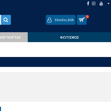
0
Είσοδος B2B
ΟΥΆΡ ΠΌΡΤΑΣ
ΦΩΤΙΣΜΌΣ