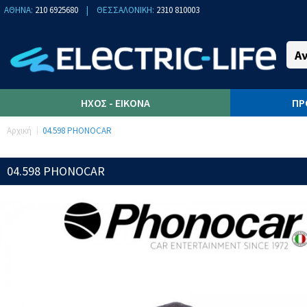
ΑΘΗΝΑ:
210 6925680
|
ΘΕΣΣΑΛΟΝΙΚΗ:
2310 810003
ΉΧΟΣ - ΕΙΚΌΝΑ
ΠΡ
Αρχική
04.598 PHONOCAR
04.598 PHONOCAR