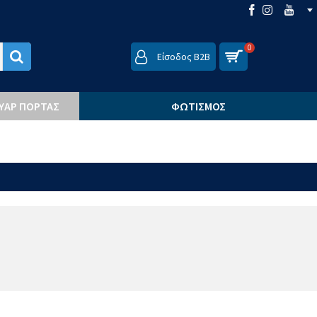
0
Είσοδος B2B
ΟΥΆΡ ΠΌΡΤΑΣ
ΦΩΤΙΣΜΌΣ