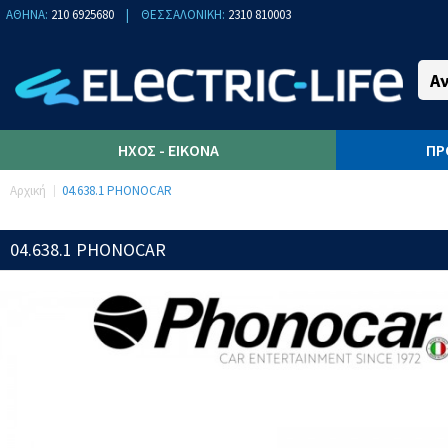
ΑΘΗΝΑ:
210 6925680
|
ΘΕΣΣΑΛΟΝΙΚΗ:
2310 810003
ΉΧΟΣ - ΕΙΚΌΝΑ
ΠΡ
Αρχική
04.638.1 PHONOCAR
04.638.1 PHONOCAR