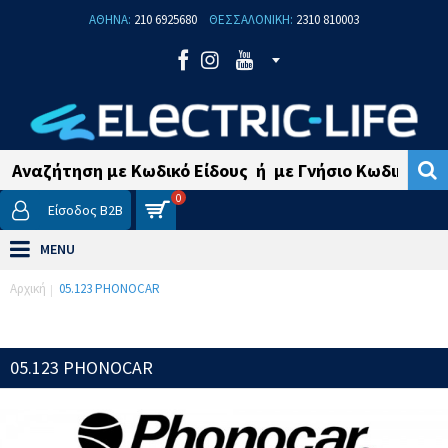
ΑΘΗΝΑ:
210 6925680
ΘΕΣΣΑΛΟΝΙΚΗ:
2310 810003
0
Είσοδος B2B
MENU
Αρχική
05.123 PHONOCAR
05.123 PHONOCAR