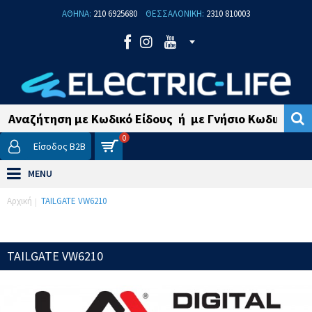
ΑΘΗΝΑ:
210 6925680
ΘΕΣΣΑΛΟΝΙΚΗ:
2310 810003
0
Είσοδος B2B
MENU
Αρχική
TAILGATE VW6210
TAILGATE VW6210