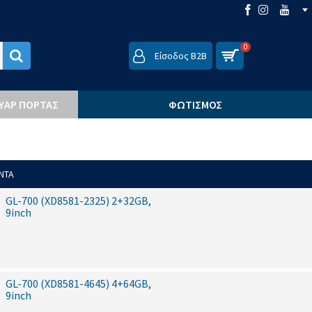
0
Είσοδος B2B
ΟΥΆΡ ΠΌΡΤΑΣ
ΦΩΤΙΣΜΌΣ
ΝΤΑ
GL-700 (XD8581-2325) 2+32GB,
9inch
GL-700 (XD8581-4645) 4+64GB,
9inch