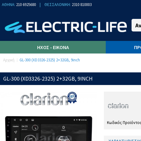
ΑΘΗΝΑ:
210 6925680
|
ΘΕΣΣΑΛΟΝΙΚΗ:
2310 810003
ΉΧΟΣ - ΕΙΚΌΝΑ
ΠΡ
Αρχική
GL-300 (XD3326-2325) 2+32GB, 9inch
GL-300 (XD3326-2325) 2+32GB, 9INCH
Κωδικός Προϊόντο