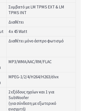
Συμβατό με LM TPMS EXT & LM
TPMS INT
Διαθέτει
ut
4 x 45 Watt
Διαθέτει μόνο άσπρο φωτισμό
MP3/WMA/AAC/RM/FLAC
α
MPEG-1/2/4/H264/H263/divx
α
2 εξόδους ηχείων και 1 για
SubWoofer
(για σύνδεση με εξωτερικό
ενισχυτή)