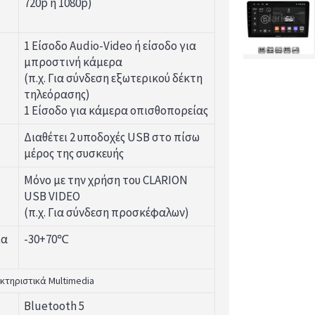
720p ή 1080p)
1 Είσοδο Audio-Video ή είσοδο για
μπροστινή κάμερα
(π.χ. Για σύνδεση εξωτερικού δέκτη
τηλεόρασης)
1 Είσοδο για κάμερα οπισθοπορείας
Διαθέτει 2 υποδοχές USB στο πίσω
μέρος της συσκευής
Μόνο με την χρήση του CLARION
USB VIDEO
(π.χ. Για σύνδεση προσκέφαλων)
ία
-30+70℃
κτηριστικά Multimedia
Bluetooth 5