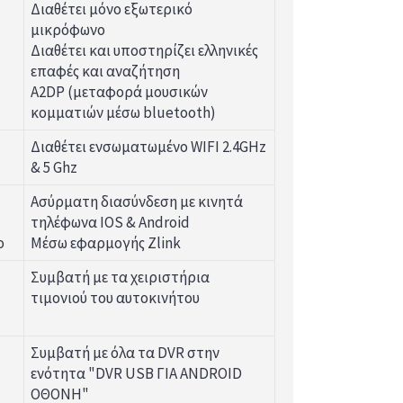
Διαθέτει μόνο εξωτερικό
μικρόφωνο
Διαθέτει και υποστηρίζει ελληνικές
επαφές και αναζήτηση
A2DP (μεταφορά μουσικών
κομματιών μέσω bluetooth)
Διαθέτει ενσωματωμένο WIFI 2.4GHz
& 5 Ghz
Ασύρματη διασύνδεση με κινητά
τηλέφωνα IOS & Android
o
Μέσω εφαρμογής Zlink
Συμβατή με τα χειριστήρια
τιμονιού του αυτοκινήτου
Συμβατή με όλα τα DVR στην
ενότητα "DVR USB ΓΙΑ ANDROID
ΟΘΟΝΗ"