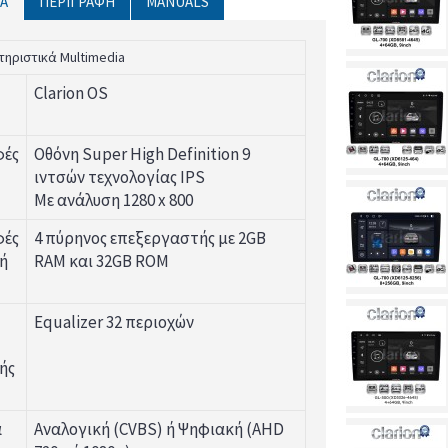
Ά
ΠΕΡΙΓΡΑΦΉ
MANUALS
τηριστικά Multimedia
Clarion OS
φές
Οθόνη Super High Definition 9
ιντσών τεχνολογίας IPS
Με ανάλυση 1280 x 800
φές
4 πύρηνος επεξεργαστής με 2GB
ή
RAM και 32GB ROM
Equalizer 32 περιοχών
ής
α
Αναλογική (CVBS) ή Ψηφιακή (AHD