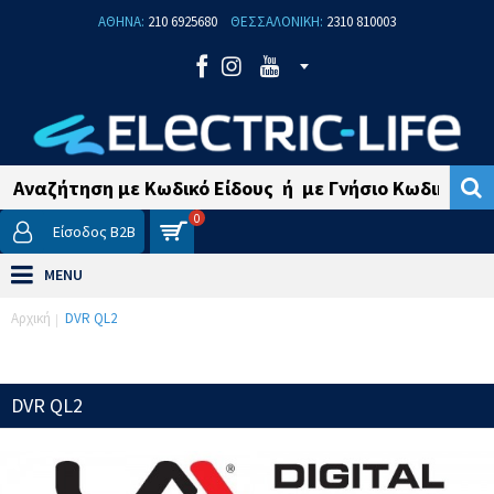
ΑΘΗΝΑ:
210 6925680
ΘΕΣΣΑΛΟΝΙΚΗ:
2310 810003
0
Είσοδος B2B
MENU
Αρχική
DVR QL2
DVR QL2