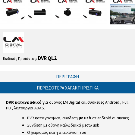
DVR QL2
Κωδικός Προϊόντος:
ΠΕΡΙΓΡΑΦΉ
ΠΕΡΙΣΣΌΤΕΡΑ ΧΑΡΑΚΤΗΡΙΣΤΙΚΆ
DVR καταγραφικό
για οθονες LM Digital και συσκευες Android , Full
HD , λειτουργια ADAS.
DVR καταγραφικο, σύνδεση
με usb
σε anδroid συσκευες
Συνδεση με οθονη καλωδιακά μεσω usb
Ο χειρισμός και η απεικόνιση του