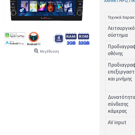
ΧΑΡΑΚΤΗΡΙΣΤΙΚ
Τεχνικά Χαρακ
Λειτουργικό
σύστημα
Προδιαγρα
Μεγέθυνση
οθόνης
Προδιαγρα
επεξεργαστ
και μνήμης
Δυνατότητ
σύνδεσης
κάμερας
AV input