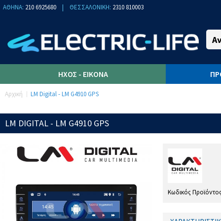
ΑΘΗΝΑ:
210 6925680
|
ΘΕΣΣΑΛΟΝΙΚΗ:
2310 810003
ΉΧΟΣ - ΕΙΚΌΝΑ
ΠΡ
Αρχική
LM Digital - LM G4910 GPS
LM DIGITAL - LM G4910 GPS
Κωδικός Προϊόντο