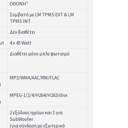
ΟΘΟΝΗ"
Συμβατό με LM TPMS EXT & LM
TPMS INT
Δεν διαθέτει
ut
4 x 45 Watt
Διαθέτει μόνο μπλε φωτισμό
MP3/WMA/AAC/RM/FLAC
α
MPEG-1/2/4/H264/H263/divx
α
2 εξόδους ηχείων και 1 για
SubWoofer
(για σύνδεση με εξωτερικό