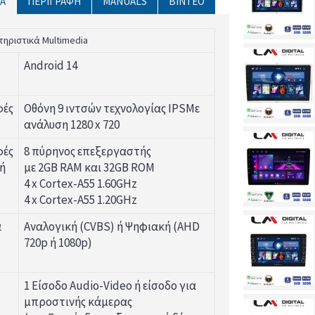
Ά
ΠΕΡΙΓΡΑΦΉ
MANUALS
ΒΊΝΤΕΟ
τηριστικά Multimedia
Android 14
φές
Οθόνη 9 ιντσών τεχνολογίας IPSΜε
ανάλυση 1280 x 720
φές
8 πύρηνος επεξεργαστής
ή
με 2GB RAM και 32GB ROM
4 x Cortex-A55 1.60GHz
4 x Cortex-A55 1.20GHz
α
Αναλογική (CVBS) ή Ψηφιακή (AHD
720p ή 1080p)
1 Είσοδο Audio-Video ή είσοδο για
μπροστινής κάμερας