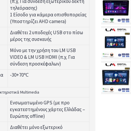
(π.χ. Για σύνδεση εξωτερικού δέκτη
τηλεόρασης)
1 Είσοδο για κάμερα οπισθοπορείας
(Υποστηρίζει AHD camera)
Διαθέτει 2 υποδοχές USB στο πίσω
μέρος της συσκευής
Μόνο με την χρήση του LM USB
VIDEO & LM USB HDMI (π.χ. Για
σύνδεση προσκέφαλων)
ία
-30+70℃
κτηριστικά Multimedia
Ενσωματωμένο GPS (με προ
εγκατεστημένους χάρτες Ελλάδας –
Ευρώπης offline)
Διαθέτει μόνο εξωτερικό