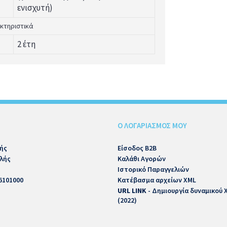
ενισχυτή)
κτηριστικά
2 έτη
Ο ΛΟΓΑΡΙΑΣΜΟΣ ΜΟΥ
ής
Είσοδος B2B
λής
Καλάθι Αγορών
Ιστορικό Παραγγελιών
6101000
Κατέβασμα αρχείων XML
URL LINK
- Δημιουργία δυναμικού
(2022)