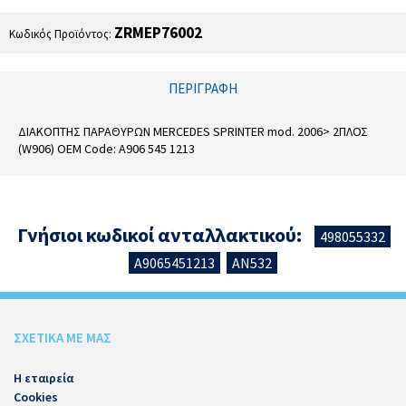
ZRMEP76002
Κωδικός Προϊόντος:
ΠΕΡΙΓΡΑΦΉ
ΔΙΑΚΟΠΤΗΣ ΠΑΡΑΘΥΡΩΝ MERCEDES SPRINTER mod. 2006> 2ΠΛΟΣ
(W906) OEM Code: A906 545 1213
Γνήσιοι κωδικοί ανταλλακτικού:
498055332
,
A9065451213
AN532
,
ΣΧΕΤΙΚΑ ΜΕ ΜΑΣ
Η εταιρεία
Cookies