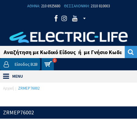
ΑΘΗΝΑ:
210 6925680
ΘΕΣΣΑΛΟΝΙΚΗ:
2310 810003
0
Είσοδος B2B
MENU
Αρχική
ZRMEP76002
ZRMEP76002